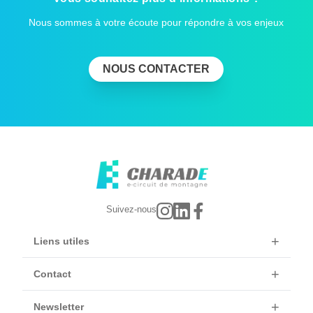
Nous sommes à votre écoute pour répondre à vos enjeux
NOUS CONTACTER
Suivez-nous
+
Liens utiles
Accueil
+
Contact
Le circuit
Circuit de Charade
Evénements
+
Rond-point de Manson
Newsletter