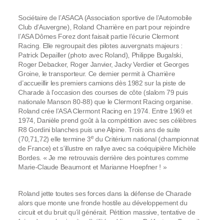
Sociétaire de l’ASACA (Association sportive de l’Automobile
Club d’Auvergne), Roland Charrière en part pour rejoindre
l’ASA Dômes Forez dont faisait partie l’écurie Clermont
Racing. Elle regroupait des pilotes auvergnats majeurs :
Patrick Depailler (photo avec Roland), Philippe Bugalski,
Roger Debacker, Roger Janvier, Jacky Verdier et Georges
Groine, le transporteur. Ce dernier permit à Charrière
d’accueillir les premiers camions dès 1982 sur la piste de
Charade à l’occasion des courses de côte (slalom 79 puis
nationale Manson 80-88) que le Clermont Racing organise.
Roland crée l’ASA Clermont Racing en 1974. Entre 1969 et
1974, Danièle prend goût à la compétition avec ses célèbres
R8 Gordini blanches puis une Alpine. Trois ans de suite
e
(70,71,72) elle termine 3
du Critérium national (championnat
de France) et s’illustre en rallye avec sa coéquipière Michèle
Bordes. « Je me retrouvais derrière des pointures comme
Marie-Claude Beaumont et Marianne Hoepfner ! »
Roland jette toutes ses forces dans la défense de Charade
alors que monte une fronde hostile au développement du
circuit et du bruit qu’il générait. Pétition massive, tentative de