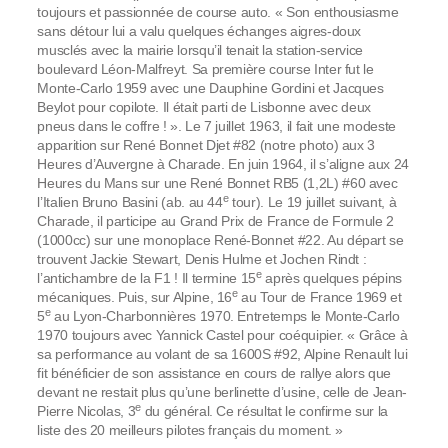
toujours et passionnée de course auto. « Son enthousiasme
sans détour lui a valu quelques échanges aigres-doux
musclés avec la mairie lorsqu’il tenait la station-service
boulevard Léon-Malfreyt. Sa première course Inter fut le
Monte-Carlo 1959 avec une Dauphine Gordini et Jacques
Beylot pour copilote. Il était parti de Lisbonne avec deux
pneus dans le coffre ! ». Le 7 juillet 1963, il fait une modeste
apparition sur René Bonnet Djet #82 (notre photo) aux 3
Heures d’Auvergne à Charade. En juin 1964, il s’aligne aux 24
Heures du Mans sur une René Bonnet RB5 (1,2L) #60 avec
e
l’Italien Bruno Basini (ab. au 44
tour). Le 19 juillet suivant, à
Charade, il participe au Grand Prix de France de Formule 2
(1000cc) sur une monoplace René-Bonnet #22. Au départ se
trouvent Jackie Stewart, Denis Hulme et Jochen Rindt :
e
l’antichambre de la F1 ! Il termine 15
après quelques pépins
e
mécaniques. Puis, sur Alpine, 16
au Tour de France 1969 et
e
5
au Lyon-Charbonnières 1970. Entretemps le Monte-Carlo
1970 toujours avec Yannick Castel pour coéquipier. « Grâce à
sa performance au volant de sa 1600S #92, Alpine Renault lui
fit bénéficier de son assistance en cours de rallye alors que
devant ne restait plus qu’une berlinette d’usine, celle de Jean-
e
Pierre Nicolas, 3
du général. Ce résultat le confirme sur la
liste des 20 meilleurs pilotes français du moment. »